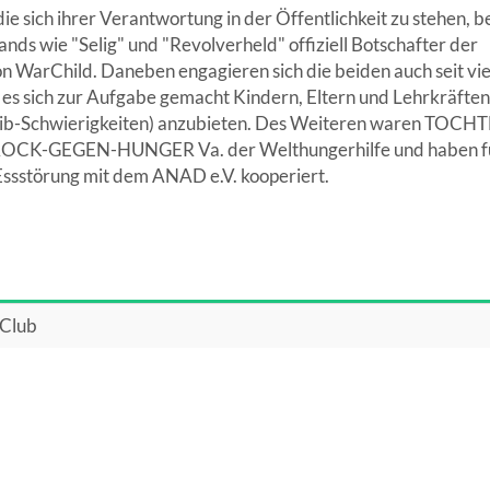
die sich ihrer Verantwortung in der Öffentlichkeit zu stehen, b
nds wie "Selig" und "Revolverheld" offiziell Botschafter der
on WarChild. Daneben engagieren sich die beiden auch seit vie
 es sich zur Aufgabe gemacht Kindern, Eltern und Lehrkräften 
eib-Schwierigkeiten) anzubieten. Des Weiteren waren TOCH
 ROCK-GEGEN-HUNGER Va. der Welthungerhilfe und haben fü
sstörung mit dem ANAD e.V. kooperiert.
 Club