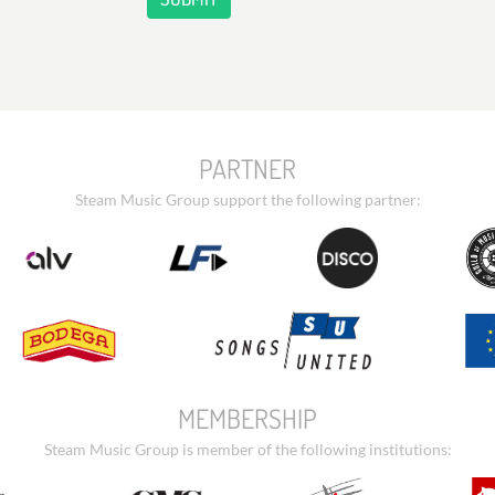
PARTNER
Steam Music Group support the following partner:
MEMBERSHIP
Steam Music Group is member of the following institutions: