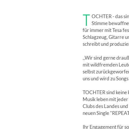
T
OCHTER - das sind
Stimme bewaffnet,
für immer mit Tesa fes
Schlagzeug, Gitarre u
schreibt und produzi
,,Wir sind gerne dra
mit wildfremden Leute
selbst zurückgeworfen 
uns und wird zu Songs 
TOCHTER sind keine kü
Musik leben mit jeder
Clubs des Landes und
neuen Single "REPEAT"
Ihr Engagement für so