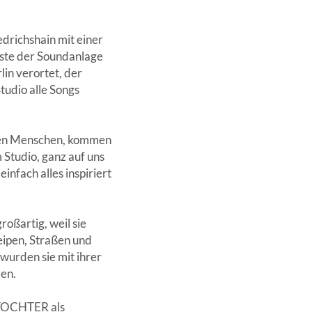
edrichshain mit einer
aste der Soundanlage
lin verortet, der
tudio alle Songs
hten Menschen, kommen
 Studio, ganz auf uns
infach alles inspiriert
oßartig, weil sie
eipen, Straßen und
urden sie mit ihrer
den.
t TOCHTER als