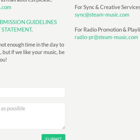
c.com
For Sync & Creative Services
sync@steam-music.com
BMISSION GUIDELINES
Y STATEMENT
.
For Radio Promotion & Playlis
radio-pr@steam-music.com
not enough time in the day to
but if we like your music, be
you!
SUBMIT