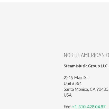
NORTH AMERICAN O
Steam Music Group LLC
2219 Main St
Unit #554
Santa Monica, CA 90405
USA
Fon:
+1-310-428 04 87