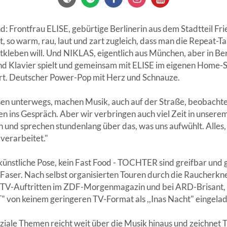
: Frontfrau ELISE, gebürtige Berlinerin aus dem Stadtteil Fri
 so warm, rau, laut und zart zugleich, dass man die Repeat-T
tkleben will. Und NIKLAS, eigentlich aus München, aber in Ber
nd Klavier spielt und gemeinsam mit ELISE im eigenen Home-S
ert. Deutscher Power-Pop mit Herz und Schnauze.
ußen unterwegs, machen Musik, auch auf der Straße, beobac
n ins Gespräch. Aber wir verbringen auch viel Zeit in unserem
und sprechen stundenlang über das, was uns aufwühlt. Alles, e
verarbeitet."
nstliche Pose, kein Fast Food - TOCHTER sind greifbar und gr
 Faser. Nach selbst organisierten Touren durch die Raucherkn
 TV-Auftritten im ZDF-Morgenmagazin und bei ARD-Brisant, w
 von keinem geringeren TV-Format als ,,Inas Nacht" eingela
ziale Themen reicht weit über die Musik hinaus und zeichne