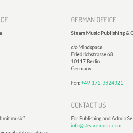
ICE
GERMAN OFFICE
a
Steam Music Publishing & C
c/o Mindspace
Friedrichstrasse 68
10117 Berlin
Germany
Fon:
+49-172-3824321
CONTACT US
ubmit music?
For Publishing and Admin Se
info@steam-music.com
his mail address please: