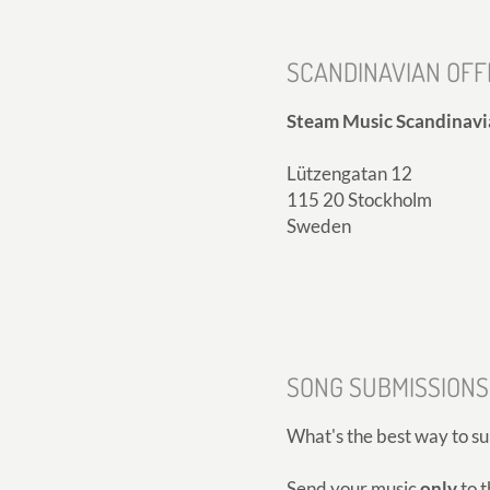
SCANDINAVIAN OFF
Steam Music Scandinavi
Lützengatan 12
115 20 Stockholm
Sweden
SONG SUBMISSIONS
What's the best way to s
Send your music
only
to t