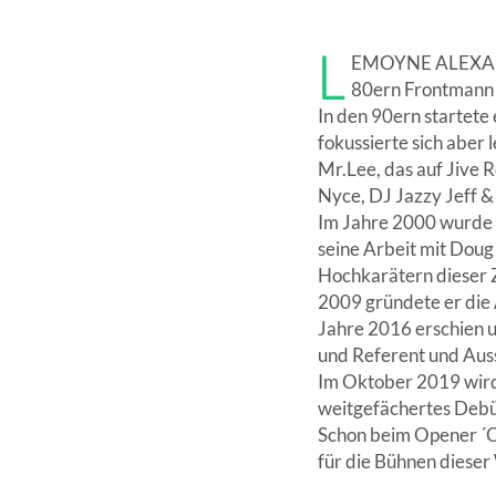
L
EMOYNE ALEXANDER
80ern Frontmann 
In den 90ern startete 
fokussierte sich aber
Mr.Lee, das auf Jive R
Nyce, DJ Jazzy Jeff & 
Im Jahre 2000 wurde 
seine Arbeit mit Doug 
Hochkarätern dieser Z
2009 gründete er die 
Jahre 2016 erschien u
und Referent und Auss
Im Oktober 2019 wird 
weitgefächertes Debüt
Schon beim Opener ´C
für die Bühnen dieser