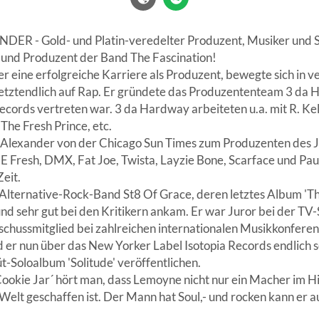
 - Gold- und Platin-veredelter Produzent, Musiker und So
und Produzent der Band The Fascination!
er eine erfolgreiche Karriere als Produzent, bewegte sich in 
 letztendlich auf Rap. Er gründete das Produzententeam 3 da
ecords vertreten war. 3 da Hardway arbeiteten u.a. mit R. Kell
The Fresh Prince, etc.
Alexander von der Chicago Sun Times zum Produzenten des Jah
E Fresh, DMX, Fat Joe, Twista, Layzie Bone, Scarface und Paul
eit.
Alternative-Rock-Band St8 Of Grace, deren letztes Album 'T
nd sehr gut bei den Kritikern ankam. Er war Juror bei der TV
chussmitglied bei zahlreichen internationalen Musikkonferen
er nun über das New Yorker Label Isotopia Records endlich sei
-Soloalbum 'Solitude' veröffentlichen.
ookie Jar´ hört man, dass Lemoyne nicht nur ein Macher im H
 Welt geschaffen ist. Der Mann hat Soul,- und rocken kann er a