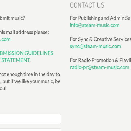
CONTACT US
ubmit music?
For Publishing and Admin Se
info@steam-music.com
his mail address please:
c.com
For Sync & Creative Services
sync@steam-music.com
BMISSION GUIDELINES
Y STATEMENT
.
For Radio Promotion & Playlis
radio-pr@steam-music.com
not enough time in the day to
but if we like your music, be
you!