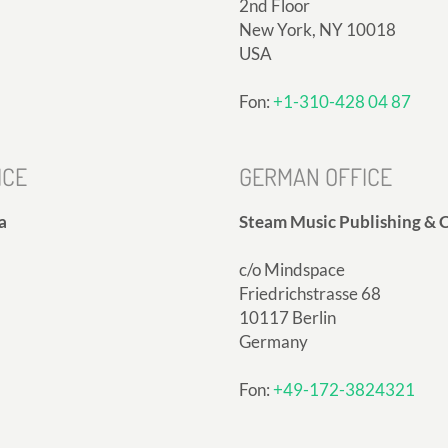
2nd Floor
New York, NY 10018
USA
Fon:
+1-310-428 04 87
ICE
GERMAN OFFICE
a
Steam Music Publishing & C
c/o Mindspace
Friedrichstrasse 68
10117 Berlin
Germany
Fon:
+49-172-3824321