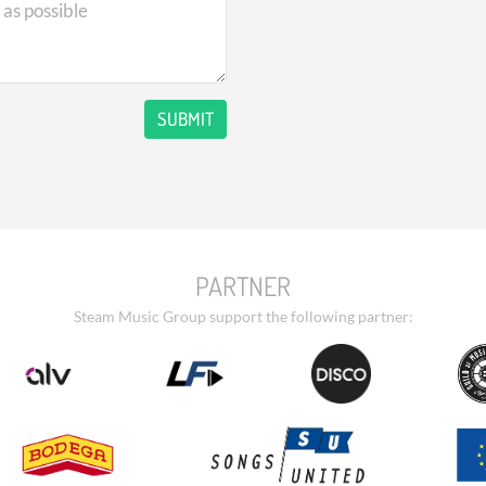
SUBMIT
PARTNER
Steam Music Group support the following partner: