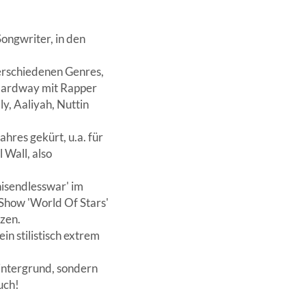
ngwriter, in den
verschiedenen Genres,
 Hardway mit Rapper
y, Aaliyah, Nuttin
res gekürt, u.a. für
 Wall, also
hisendlesswar' im
-Show 'World Of Stars'
zen.
n stilistisch extrem
intergrund, sondern
uch!