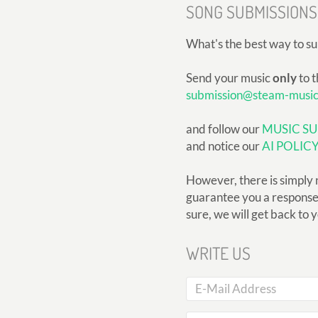
SONG SUBMISSIONS
What's the best way to s
Send your music
only
to t
submission@steam-musi
and follow our
MUSIC SU
and notice our
AI POLIC
However, there is simply 
guarantee you a response, 
sure, we will get back to 
WRITE US