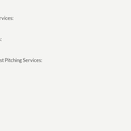
rvices:
:
t Pitching Services: