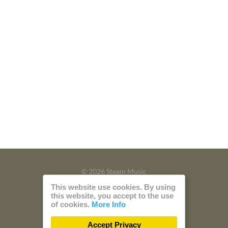
© 2026 Steam Music
This website use cookies. By using
Privacy
Imprint
this website, you accept to the use
of cookies.
More Info
Build with
by
300 Design
Accept Privacy
Powered by
Care CMS
and
green IT