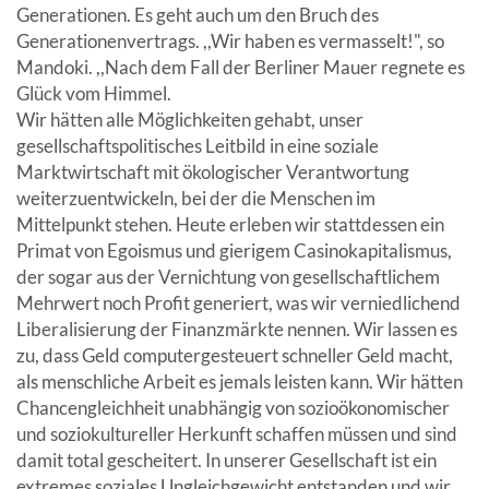
Generationen. Es geht auch um den Bruch des
Generationenvertrags. ,,Wir haben es vermasselt!", so
Mandoki. ,,Nach dem Fall der Berliner Mauer regnete es
Glück vom Himmel.
Wir hätten alle Möglichkeiten gehabt, unser
gesellschaftspolitisches Leitbild in eine soziale
Marktwirtschaft mit ökologischer Verantwortung
weiterzuentwickeln, bei der die Menschen im
Mittelpunkt stehen. Heute erleben wir stattdessen ein
Primat von Egoismus und gierigem Casinokapitalismus,
der sogar aus der Vernichtung von gesellschaftlichem
Mehrwert noch Profit generiert, was wir verniedlichend
Liberalisierung der Finanzmärkte nennen. Wir lassen es
zu, dass Geld computergesteuert schneller Geld macht,
als menschliche Arbeit es jemals leisten kann. Wir hätten
Chancengleichheit unabhängig von sozioökonomischer
und soziokultureller Herkunft schaffen müssen und sind
damit total gescheitert. In unserer Gesellschaft ist ein
extremes soziales Ungleichgewicht entstanden und wir