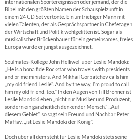
internationalen Sportereignissen oder jemand, der die
Bibel mit den größten Namen der Schauspielzunft in
einem 24 CD Set vertonte. Ein umtriebiger Mann mit
vielen Talenten, der als Gesprächspartner in Chefetagen
der Wirtschaft und Politik wohlgelitten ist. Sogar als
musikalischer Brückenbauer für ein gemeinsames, freies
Europa wurde er jüngst ausgezeichnet.
Soulmates-Kollege John Helliwell über Leslie Mandoki:
,,He is a bona fide Rockstar who travels with presidents
and prime ministers. And Mikhail Gorbatchev calls him
,,my old friend Leslie". And by the way, I'm proud to call
him my old friend, too." In den Augen von Till Brönner ist
Leslie Mandoki eben ,,nicht nur Musiker und Produzent,
sondern ein ganzheitlich denkender Mensch." ,,Auf
diesem Gebiet", so sagt sein Freund und Nachbar Peter
Maffay, ,,ist Leslie Mandoki der König".
Doch über all dem steht für Leslie Mandoki stets seine