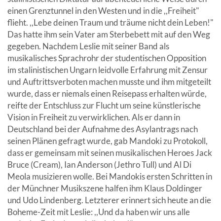
einen Grenztunnel in den Westen und in die ,,Freiheit"
flieht. ,,Lebe deinen Traum und träume nicht dein Leben!"
Das hatte ihm sein Vater am Sterbebett mit auf den Weg
gegeben. Nachdem Leslie mit seiner Band als
musikalisches Sprachrohr der studentischen Opposition
im stalinistischen Ungarn leidvolle Erfahrung mit Zensur
und Auftrittsverboten machen musste und ihm mitgeteilt
wurde, dass er niemals einen Reisepass erhalten würde,
reifte der Entschluss zur Flucht um seine künstlerische
Vision in Freiheit zu verwirklichen. Als er dann in
Deutschland bei der Aufnahme des Asylantrags nach
seinen Plänen gefragt wurde, gab Mandoki zu Protokoll,
dass er gemeinsam mit seinen musikalischen Heroes Jack
Bruce (Cream), Ian Anderson (Jethro Tull) und Al Di
Meola musizieren wolle. Bei Mandokis ersten Schritten in
der Münchner Musikszene halfen ihm Klaus Doldinger
und Udo Lindenberg. Letzterer erinnert sich heute an die
Boheme-Zeit mit Leslie: ,,Und da haben wir uns alle