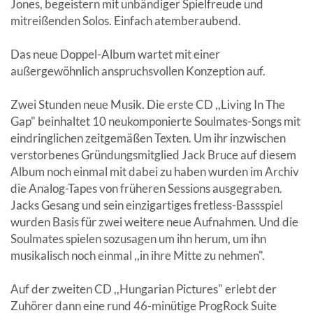
Jones, begeistern mit unbändiger Spielfreude und
mitreißenden Solos. Einfach atemberaubend.
Das neue Doppel-Album wartet mit einer
außergewöhnlich anspruchsvollen Konzeption auf.
Zwei Stunden neue Musik. Die erste CD ,,Living In The
Gap" beinhaltet 10 neukomponierte Soulmates-Songs mit
eindringlichen zeitgemäßen Texten. Um ihr inzwischen
verstorbenes Gründungsmitglied Jack Bruce auf diesem
Album noch einmal mit dabei zu haben wurden im Archiv
die Analog-Tapes von früheren Sessions ausgegraben.
Jacks Gesang und sein einzigartiges fretless-Bassspiel
wurden Basis für zwei weitere neue Aufnahmen. Und die
Soulmates spielen sozusagen um ihn herum, um ihn
musikalisch noch einmal ,,in ihre Mitte zu nehmen".
Auf der zweiten CD ,,Hungarian Pictures" erlebt der
Zuhörer dann eine rund 46-minütige ProgRock Suite