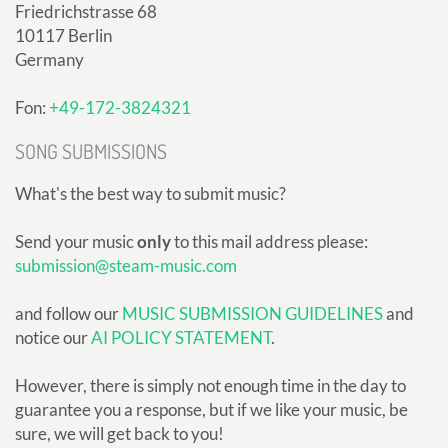
Friedrichstrasse 68
10117 Berlin
Germany
Fon:
+49-172-3824321
SONG SUBMISSIONS
What's the best way to submit music?
Send your music
only
to this mail address please:
submission@steam-music.com
and follow our
MUSIC SUBMISSION GUIDELINES
and
notice our
AI POLICY STATEMENT
.
However, there is simply not enough time in the day to
guarantee you a response, but if we like your music, be
sure, we will get back to you!