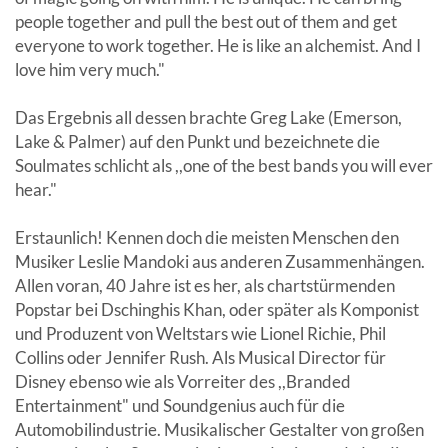
people together and pull the best out of them and get
everyone to work together. He is like an alchemist. And I
love him very much."
Das Ergebnis all dessen brachte Greg Lake (Emerson,
Lake & Palmer) auf den Punkt und bezeichnete die
Soulmates schlicht als ,,one of the best bands you will ever
hear."
Erstaunlich! Kennen doch die meisten Menschen den
Musiker Leslie Mandoki aus anderen Zusammenhängen.
Allen voran, 40 Jahre ist es her, als chartstürmenden
Popstar bei Dschinghis Khan, oder später als Komponist
und Produzent von Weltstars wie Lionel Richie, Phil
Collins oder Jennifer Rush. Als Musical Director für
Disney ebenso wie als Vorreiter des ,,Branded
Entertainment" und Soundgenius auch für die
Automobilindustrie. Musikalischer Gestalter von großen