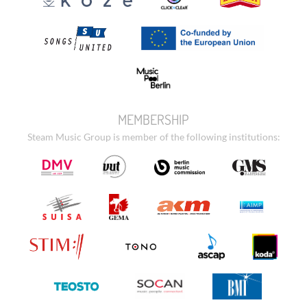
MEMBERSHIP
Steam Music Group is member of the following institutions: