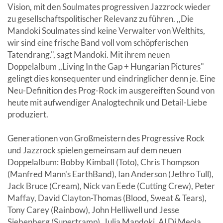
Vision, mit den Soulmates progressiven Jazzrock wieder
zu gesellschaftspolitischer Relevanz zu führen. ,,Die
Mandoki Soulmates sind keine Verwalter von Welthits,
wir sind eine frische Band voll vom schöpferischen
Tatendrang.", sagt Mandoki. Mit ihrem neuen
Doppelalbum ,,Living In the Gap + Hungarian Pictures"
gelingt dies konsequenter und eindringlicher denn je. Eine
Neu-Definition des Prog-Rock im ausgereiften Sound von
heute mit aufwendiger Analogtechnik und Detail-Liebe
produziert.
Generationen von Großmeistern des Progressive Rock
und Jazzrock spielen gemeinsam auf dem neuen
Doppelalbum: Bobby Kimball (Toto), Chris Thompson
(Manfred Mann's EarthBand), Ian Anderson (Jethro Tull),
Jack Bruce (Cream), Nick van Eede (Cutting Crew), Peter
Maffay, David Clayton-Thomas (Blood, Sweat & Tears),
Tony Carey (Rainbow), John Helliwell und Jesse
Siebenberg (Supertramp), Julia Mandoki, Al Di Meola,