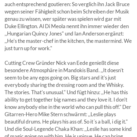
auch entsprechend goutieren: So verglich ihn Jack Bruce
wegen seiner Fähigkeit schon beim Schreiben der Musik
genau zu wissen, wer später was spielen wird gar mit
Duke Ellington. Al Di Meola nennt ihn immer wieder den
,,Hungarian Quincy Jones" und Ian Anderson ergänzt:
,,He's the master-chef in the kitchen, the mastermind. We
just turn up for work."
Cutting Crew Gründer Nick van Eede genießt diese
besondere Atmosphäre in Mandokis Band. ,,It doesn't
seem to be any egos going on. Big stars and it's just
everybody sharing the dressing room and the Whisky.
The stories. That's unusual." Und fügt hinzu: ,,He has this
ability to get together big names and they love it. I don't
know anybody else in the world who can pull this off." Der
Gitarren-Hero Mike Stern schwärmt: ,,Leslie plays
beautiful drums. He plays his ass of. So it´s a ball, i dig it."
Und die Soul-Legende Chaka Khan: ,,Leslie has some kind
of magic going on with him. He is unique. He can bring