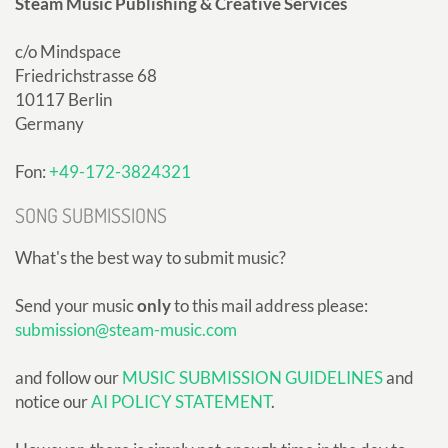
Steam Music Publishing & Creative Services
c/o Mindspace
Friedrichstrasse 68
10117 Berlin
Germany
Fon:
+49-172-3824321
SONG SUBMISSIONS
What's the best way to submit music?
Send your music
only
to this mail address please:
submission@steam-music.com
and follow our
MUSIC SUBMISSION GUIDELINES
and
notice our
AI POLICY STATEMENT
.