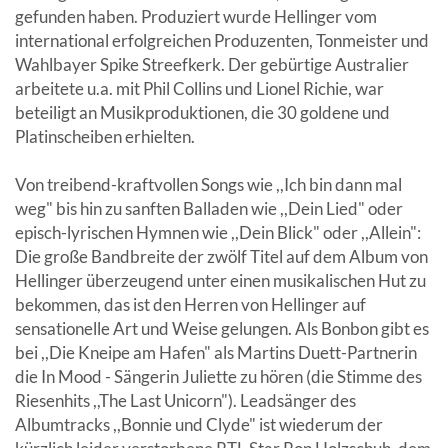
gefunden haben. Produziert wurde Hellinger vom
international erfolgreichen Produzenten, Tonmeister und
Wahlbayer Spike Streefkerk. Der gebürtige Australier
arbeitete u.a. mit Phil Collins und Lionel Richie, war
beteiligt an Musikproduktionen, die 30 goldene und
Platinscheiben erhielten.
Von treibend-kraftvollen Songs wie ,,Ich bin dann mal
weg" bis hin zu sanften Balladen wie ,,Dein Lied" oder
episch-lyrischen Hymnen wie ,,Dein Blick" oder ,,Allein":
Die große Bandbreite der zwölf Titel auf dem Album von
Hellinger überzeugend unter einen musikalischen Hut zu
bekommen, das ist den Herren von Hellinger auf
sensationelle Art und Weise gelungen. Als Bonbon gibt es
bei ,,Die Kneipe am Hafen" als Martins Duett-Partnerin
die In Mood - Sängerin Juliette zu hören (die Stimme des
Riesenhits ,,The Last Unicorn"). Leadsänger des
Albumtracks ,,Bonnie und Clyde" ist wiederum der