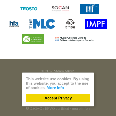
© 2026 Steam Music
This website use cookies. By using
Privacy
Imprint
this website, you accept to the use
of cookies.
More Info
Build with
by
300 Design
Accept Privacy
Powered by
Care CMS
and
green IT
DSGVO / EPVO certified - more Info »