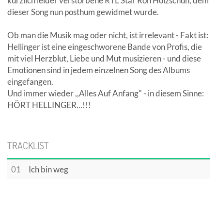
kürzlich leider verstorbene RTL Star Ron Holzschuh, dem
dieser Song nun posthum gewidmet wurde.
Ob man die Musik mag oder nicht, ist irrelevant - Fakt ist:
Hellinger ist eine eingeschworene Bande von Profis, die
mit viel Herzblut, Liebe und Mut musizieren - und diese
Emotionen sind in jedem einzelnen Song des Albums
eingefangen.
Und immer wieder ,,Alles Auf Anfang" - in diesem Sinne:
HÖRT HELLINGER...!!!
TRACKLIST
01
Ich bin weg