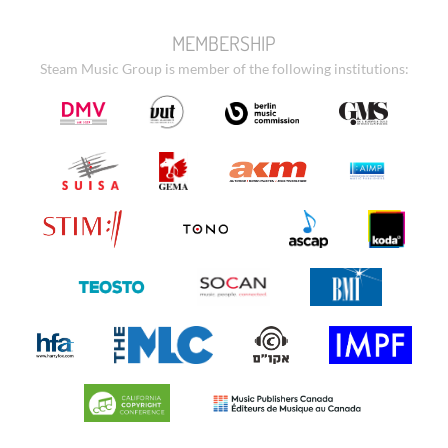
MEMBERSHIP
Steam Music Group is member of the following institutions: