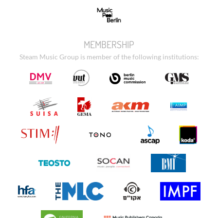
MEMBERSHIP
Steam Music Group is member of the following institutions: