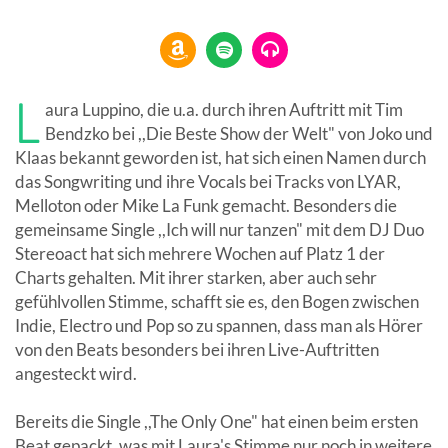
L
aura Luppino, die u.a. durch ihren Auftritt mit Tim
Bendzko bei ,,Die Beste Show der Welt" von Joko und
Klaas bekannt geworden ist, hat sich einen Namen durch
das Songwriting und ihre Vocals bei Tracks von LYAR,
Melloton oder Mike La Funk gemacht. Besonders die
gemeinsame Single ,,Ich will nur tanzen" mit dem DJ Duo
Stereoact hat sich mehrere Wochen auf Platz 1 der
Charts gehalten. Mit ihrer starken, aber auch sehr
gefühlvollen Stimme, schafft sie es, den Bogen zwischen
Indie, Electro und Pop so zu spannen, dass man als Hörer
von den Beats besonders bei ihren Live-Auftritten
angesteckt wird.
Bereits die Single ,,The Only One" hat einen beim ersten
Beat gepackt, was mit Laura's Stimme nur noch in weitere