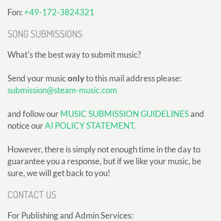
Fon:
+49-172-3824321
SONG SUBMISSIONS
What's the best way to submit music?
Send your music
only
to this mail address please:
submission@steam-music.com
and follow our
MUSIC SUBMISSION GUIDELINES
and
notice our
AI POLICY STATEMENT
.
However, there is simply not enough time in the day to
guarantee you a response, but if we like your music, be
sure, we will get back to you!
CONTACT US
For Publishing and Admin Services: