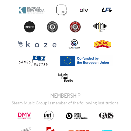
MEMBERSHIP
Steam Music Group is member of the following institutions: