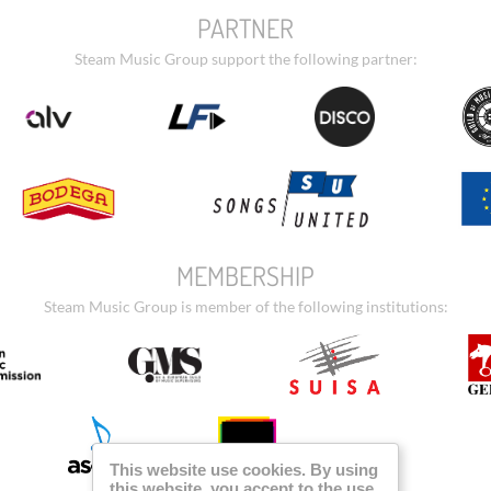
PARTNER
Steam Music Group support the following partner:
MEMBERSHIP
Steam Music Group is member of the following institutions:
This website use cookies. By using
this website, you accept to the use