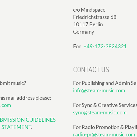
c/o Mindspace
Friedrichstrasse 68
10117 Berlin
Germany
Fon:
+49-172-3824321
CONTACT US
ubmit music?
For Publishing and Admin Se
info@steam-music.com
his mail address please:
c.com
For Sync & Creative Services
sync@steam-music.com
BMISSION GUIDELINES
Y STATEMENT
.
For Radio Promotion & Playlis
radio-pr@steam-music.com