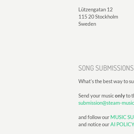
Lützengatan 12
115 20 Stockholm
Sweden
SONG SUBMISSIONS
What's the best way to s
Send your music
only
to t
submission@steam-musi
and follow our
MUSIC SU
and notice our
AI POLIC