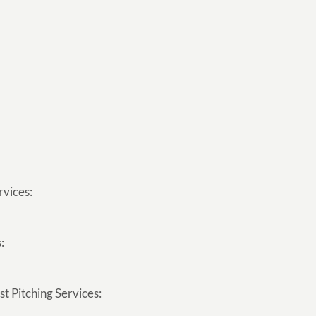
rvices:
:
t Pitching Services: