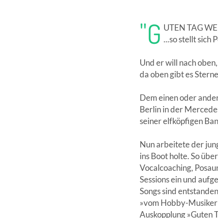
"G
UTEN TAG WEL
...so stellt sic
Und er will nach oben, 
da oben gibt es Sterne 
Dem einen oder anderen
Berlin in der Mercede
seiner elfköpfigen Ban
Nun arbeitete der jun
ins Boot holte. So üb
Vocalcoaching, Posaun
Sessions ein und auf
Songs sind entstanden
»vom Hobby-Musiker zu
Auskopplung »Guten T