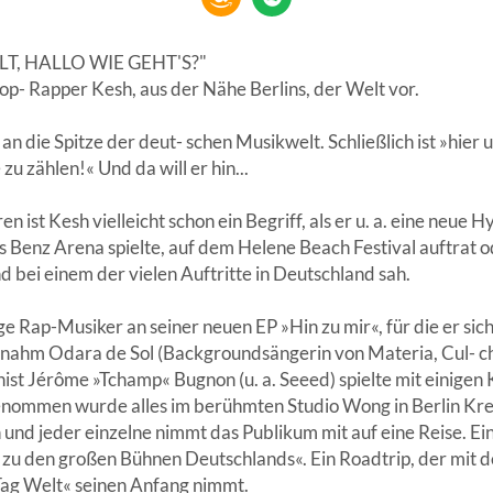
T, HALLO WIE GEHT'S?"
h Pop- Rapper Kesh, aus der Nähe Berlins, der Welt vor.
an die Spitze der deut- schen Musikwelt. Schließlich ist »hier u
zu zählen!« Und da will er hin...
 ist Kesh vielleicht schon ein Begriff, als er u. a. eine neue 
s Benz Arena spielte, auf dem Helene Beach Festival auftrat o
d bei einem der vielen Auftritte in Deutschland sah.
ge Rap-Musiker an seiner neuen EP »Hin zu mir«, für die er si
ernahm Odara de Sol (Backgroundsängerin von Materia, Cul- ch
ist Jérôme »Tchamp« Bugnon (u. a. Seeed) spielte mit einigen 
genommen wurde alles im berühmten Studio Wong in Berlin Kr
 und jeder einzelne nimmt das Publikum mit auf eine Reise. Ei
 den großen Bühnen Deutschlands«. Ein Roadtrip, der mit de
ag Welt« seinen Anfang nimmt.