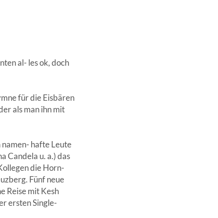
nten al- les ok, doch
Hymne für die Eisbären
der als man ihn mit
ch namen- hafte Leute
a Candela u. a.) das
Kollegen die Horn-
euzberg. Fünf neue
ne Reise mit Kesh
r ersten Single-