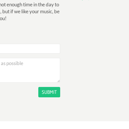
not enough time in the day to
but if we like your music, be
you!
SUBMIT