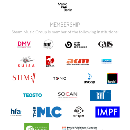
MEMBERSHIP
Steam Music Group is member of the following institutions: