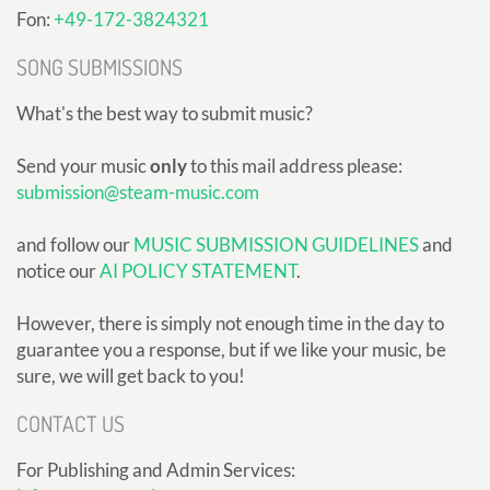
Fon:
+49-172-3824321
SONG SUBMISSIONS
What's the best way to submit music?
Send your music
only
to this mail address please:
submission@steam-music.com
and follow our
MUSIC SUBMISSION GUIDELINES
and
notice our
AI POLICY STATEMENT
.
However, there is simply not enough time in the day to
guarantee you a response, but if we like your music, be
sure, we will get back to you!
CONTACT US
For Publishing and Admin Services: