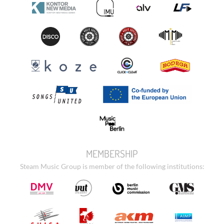
MEMBERSHIP
Steam Music Group is member of the following institutions: