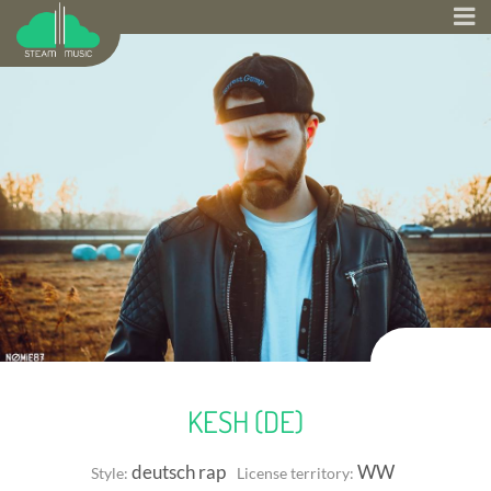
KESH (DE)
deutsch rap
WW
Style:
License territory: