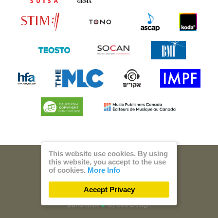
This website use cookies. By using
this website, you accept to the use
© 2026 Steam Music
of cookies.
More Info
Privacy
Imprint
Accept Privacy
Build with
by
300 Design