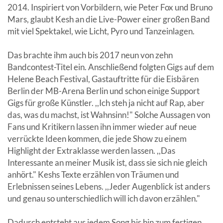
2014. Inspiriert von Vorbildern, wie Peter Fox und Bruno
Mars, glaubt Kesh an die Live-Power einer großen Band
mit viel Spektakel, wie Licht, Pyro und Tanzeinlagen.
Das brachte ihm auch bis 2017 neun von zehn
Bandcontest-Titel ein. Anschließend folgten Gigs auf dem
Helene Beach Festival, Gastauftritte für die Eisbären
Berlin der MB-Arena Berlin und schon einige Support
Gigs für große Künstler. ,,Ich steh ja nicht auf Rap, aber
das, was du machst, ist Wahnsinn!" Solche Aussagen von
Fans und Kritikern lassen ihn immer wieder auf neue
verrückte Ideen kommen, die jede Show zu einem
Highlight der Extraklasse werden lassen. ,,Das
Interessante an meiner Musik ist, dass sie sich nie gleich
anhört." Keshs Texte erzählen von Träumen und
Erlebnissen seines Lebens. ,,Jeder Augenblick ist anders
und genau so unterschiedlich will ich davon erzählen."
Dadurch entsteht aus jedem Song bis hin zum fertigen