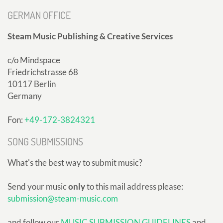
GERMAN OFFICE
Steam Music Publishing & Creative Services
c/o Mindspace
Friedrichstrasse 68
10117 Berlin
Germany
Fon:
+49-172-3824321
SONG SUBMISSIONS
What's the best way to submit music?
Send your music
only
to this mail address please:
submission@steam-music.com
and follow our
MUSIC SUBMISSION GUIDELINES
and